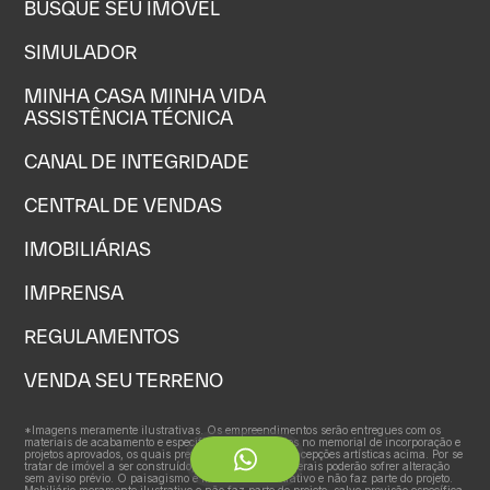
BUSQUE SEU IMÓVEL
SIMULADOR
MINHA CASA MINHA VIDA
ASSISTÊNCIA TÉCNICA
CANAL DE INTEGRIDADE
CENTRAL DE VENDAS
IMOBILIÁRIAS
IMPRENSA
REGULAMENTOS
VENDA SEU TERRENO
*Imagens meramente ilustrativas. Os empreendimentos serão entregues com os
materiais de acabamento e especificações constantes no memorial de incorporação e
projetos aprovados, os quais prevalecem sobre as concepções artísticas acima. Por se
tratar de imóvel a ser construído, as características gerais poderão sofrer alteração
sem aviso prévio. O paisagismo é meramente ilustrativo e não faz parte do projeto.