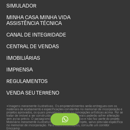
SIMULADOR
MINHA CASA MINHA VIDA
ASSISTÊNCIA TÉCNICA
CANAL DE INTEGRIDADE
CENTRAL DE VENDAS
IMOBILIÁRIAS
IMPRENSA
REGULAMENTOS
VENDA SEU TERRENO
*Imagens meramente ilustrativas. Os empreendimentos serão entregues com os
materiais de acabamento e especificações constantes no memorial de incorporação e
projetos aprovados, os quais prevalecem sobre as concepções artísticas acima. Por se
tratar de imóvel a ser construído, as características gerais poderão sofrer alteração
sem aviso prévio. O paisagismo é meramente ilustrativo e não faz parte do projeto.
Mobiliário meramente ilustrativo e não faz parte do projeto, salvo previsão específica
no memorial de incorporação. Para mais informações, consulte um corretor
Emccamp.