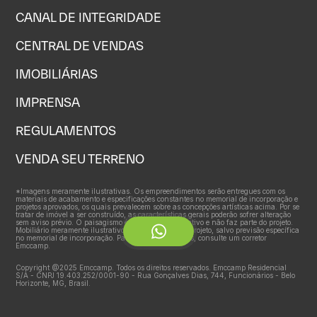
CANAL DE INTEGRIDADE
CENTRAL DE VENDAS
IMOBILIÁRIAS
IMPRENSA
REGULAMENTOS
VENDA SEU TERRENO
*Imagens meramente ilustrativas. Os empreendimentos serão entregues com os
materiais de acabamento e especificações constantes no memorial de incorporação e
projetos aprovados, os quais prevalecem sobre as concepções artísticas acima. Por se
tratar de imóvel a ser construído, as características gerais poderão sofrer alteração
sem aviso prévio. O paisagismo é meramente ilustrativo e não faz parte do projeto.
Mobiliário meramente ilustrativo e não faz parte do projeto, salvo previsão específica
no memorial de incorporação. Para mais informações, consulte um corretor
Emccamp.
Copyright @2025 Emccamp. Todos os direitos reservados. Emccamp Residencial
S/A - CNPJ 19.403.252/0001-90 - Rua Gonçalves Dias, 744, Funcionários - Belo
Horizonte, MG, Brasil.