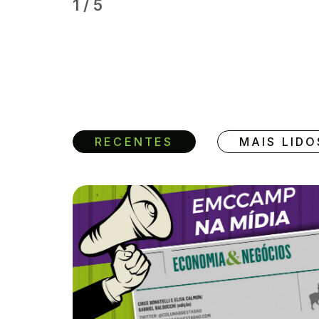
1
/
5
RECENTES
MAIS LIDO