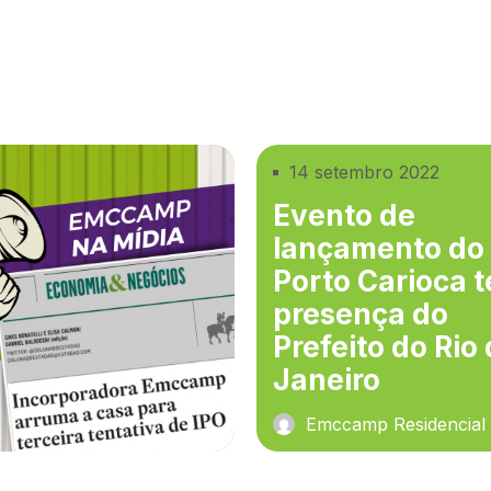
14 setembro 2022
Evento de
lançamento do
Porto Carioca t
presença do
Prefeito do Rio
Janeiro
Emccamp Residencial