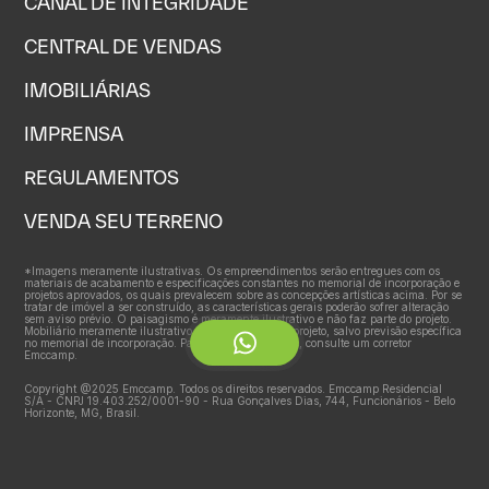
CANAL DE INTEGRIDADE
CENTRAL DE VENDAS
IMOBILIÁRIAS
IMPRENSA
REGULAMENTOS
VENDA SEU TERRENO
*Imagens meramente ilustrativas. Os empreendimentos serão entregues com os
materiais de acabamento e especificações constantes no memorial de incorporação e
projetos aprovados, os quais prevalecem sobre as concepções artísticas acima. Por se
tratar de imóvel a ser construído, as características gerais poderão sofrer alteração
sem aviso prévio. O paisagismo é meramente ilustrativo e não faz parte do projeto.
Mobiliário meramente ilustrativo e não faz parte do projeto, salvo previsão específica
no memorial de incorporação. Para mais informações, consulte um corretor
Emccamp.
Copyright @2025 Emccamp. Todos os direitos reservados. Emccamp Residencial
S/A - CNPJ 19.403.252/0001-90 - Rua Gonçalves Dias, 744, Funcionários - Belo
Horizonte, MG, Brasil.