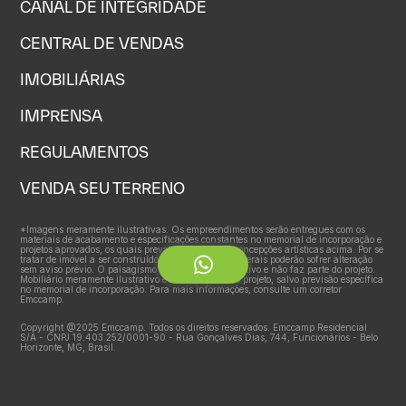
CANAL DE INTEGRIDADE
CENTRAL DE VENDAS
IMOBILIÁRIAS
IMPRENSA
REGULAMENTOS
VENDA SEU TERRENO
*Imagens meramente ilustrativas. Os empreendimentos serão entregues com os
materiais de acabamento e especificações constantes no memorial de incorporação e
projetos aprovados, os quais prevalecem sobre as concepções artísticas acima. Por se
tratar de imóvel a ser construído, as características gerais poderão sofrer alteração
sem aviso prévio. O paisagismo é meramente ilustrativo e não faz parte do projeto.
Mobiliário meramente ilustrativo e não faz parte do projeto, salvo previsão específica
no memorial de incorporação. Para mais informações, consulte um corretor
Emccamp.
Copyright @2025 Emccamp. Todos os direitos reservados. Emccamp Residencial
S/A - CNPJ 19.403.252/0001-90 - Rua Gonçalves Dias, 744, Funcionários - Belo
Horizonte, MG, Brasil.