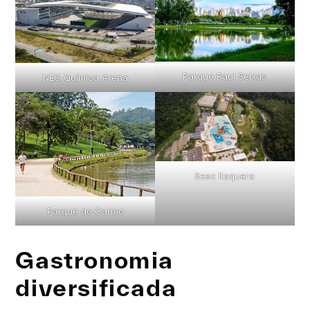
Parque Raul Seixas
NEO Química Arena
Sesc Itaquera
Parque do Carmo
Gastronomia
diversificada